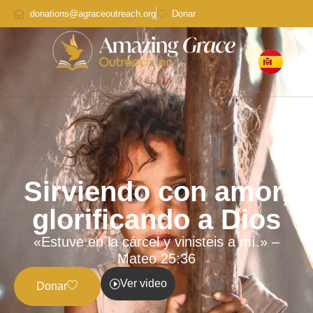
donations@agraceoutreach.org
Donar
Sirviendo con amor,
glorificando a Dios
«Estuve en la cárcel y vinisteis a mí.» –
Mateo 25:36
Ver video
Donar