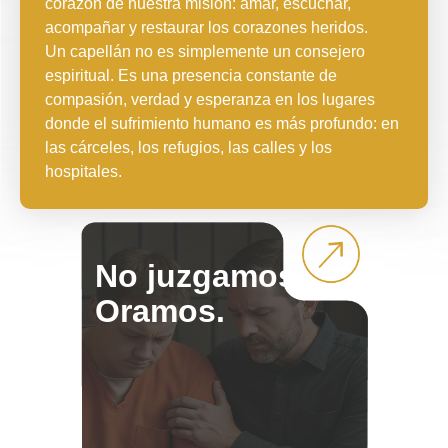
corazón de nuestra misión: amar, escuchar,
acompañar y restaurar los corazones heridos.
Un capellán no es simplemente un consejero
espiritual. Es una presencia constante de
compasión, verdad y esperanza en los lugares
donde el sufrimiento humano es más profundo: en
las cárceles, los refugios, las calles y los
hospitales.
No juzgamos.
Oramos.