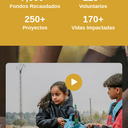
Fondos Recaudados
Voluntarios
250
+
170
+
Proyectos
Vidas Impactadas