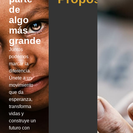
de
algo
más
grande
Juntos
podemos
marcar la
diferencia.
Únete a un
movimiento
que da
esperanza,
transforma
vidas y
construye un
futuro con