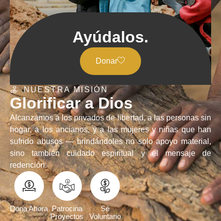
Ayúdalos.
Donar
NUESTRA MISIÓN
Glorificar a Dios
Alcanzamos a los privados de libertad, a las personas sin
hogar, a los ancianos, y a las mujeres y niñas que han
sufrido abusos — brindándoles no solo apoyo material,
sino también cuidado espiritual y el mensaje de
redención.
Dona Ahora
Patrocina
Sé
Proyectos
Voluntario